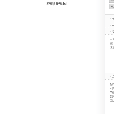
○
로
으
용
서
자
없
고